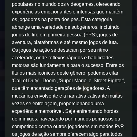
populares no mundo dos videogames, oferecendo
experiências emocionantes e intensas que mantêm
os jogadores na ponta dos pés. Esta categoria
abrange uma variedade de subgêneros, incluindo
jogos de tiro em primeira pessoa (FPS), jogos de
aventura, plataformas e até mesmo jogos de luta.
Os jogos de ação se destacam por seu ritmo
acelerado, onde reflexos rápidos e habilidades
motoras são fundamentais para o sucesso. Entre os
títulos mais icônicos deste gênero, podemos citar
'Call of Duty', 'Doom', 'Super Mario' e 'Street Fighter',
que têm encantado gerações de jogadores. A
mecânica envolvente e a narrativa cativante muitas
vezes se entrelaçam, proporcionando uma
experiência memorável. Seja enfrentando hordas
de inimigos, navegando por mundos perigosos ou
competindo contra outros jogadores em modos PvP,
os jogos de ação sempre oferecem algo para todos