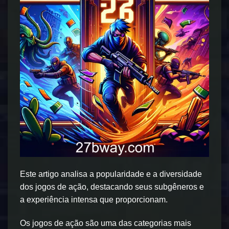
Este artigo analisa a popularidade e a diversidade
dos jogos de ação, destacando seus subgêneros e
a experiência intensa que proporcionam.
Os jogos de ação são uma das categorias mais