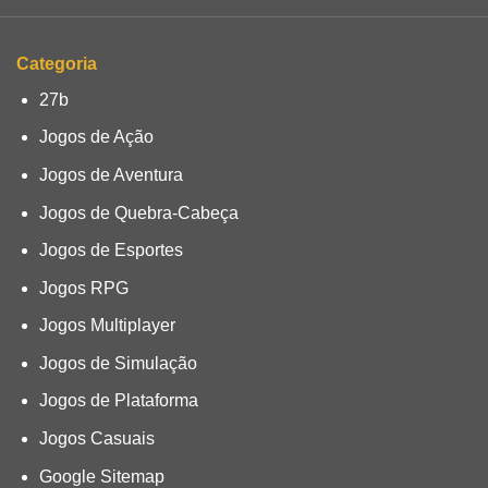
Categoria
27b
Jogos de Ação
Jogos de Aventura
Jogos de Quebra-Cabeça
Jogos de Esportes
Jogos RPG
Jogos Multiplayer
Jogos de Simulação
Jogos de Plataforma
Jogos Casuais
Google Sitemap