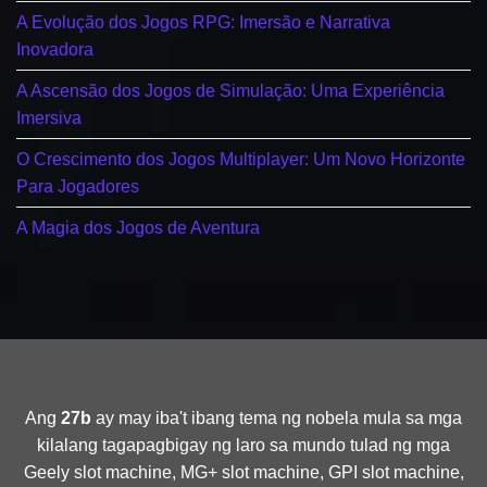
A Evolução dos Jogos RPG: Imersão e Narrativa
Inovadora
A Ascensão dos Jogos de Simulação: Uma Experiência
Imersiva
O Crescimento dos Jogos Multiplayer: Um Novo Horizonte
Para Jogadores
A Magia dos Jogos de Aventura
Ang
27b
ay may iba't ibang tema ng nobela mula sa mga
kilalang tagapagbigay ng laro sa mundo tulad ng mga
Geely slot machine, MG+ slot machine, GPI slot machine,