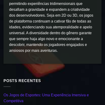
permitindo experiências tridimensionais que
desafiam a gravidade e expandem a criatividade
dos desenvolvedores. Seja em 2D ou 3D, os jogos
de plataforma continuam a cativar fãs de todas as
idades, evidenciando sua atemporalidade e apelo
universal. A diversidade dentro do gênero garante
que sempre haja algo novo e emocionante a
descobrir, mantendo os jogadores engajados e
ansiosos por mais aventuras.
POSTS RECENTES
Os Jogos de Esportes: Uma Experiência Imersiva e
Competitiva