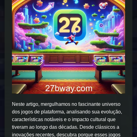
Neste artigo, mergulhamos no fascinante universo
dos jogos de plataforma, analisando sua evolução,
características notáveis e o impacto cultural que
tiveram ao longo das décadas. Desde clássicos a
inovações recentes, descubra porque esses jogos