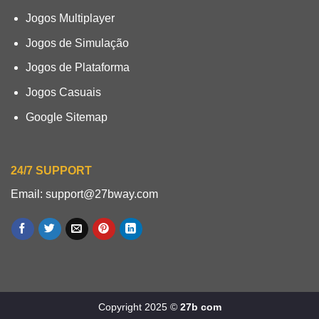
Jogos Multiplayer
Jogos de Simulação
Jogos de Plataforma
Jogos Casuais
Google Sitemap
24/7 SUPPORT
Email: support@27bway.com
Copyright 2025 ©
27b com